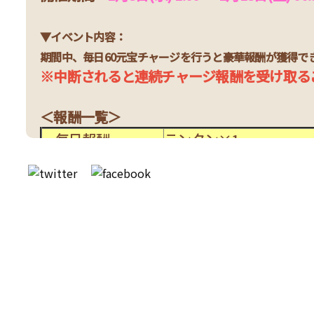
▼イベント内容：
期間中、毎日60元宝チャージを行うと豪華報酬が獲得で
※中断されると連続チャージ報酬を受け取る
＜報酬一覧＞
毎日報酬
ランタ
1日目
残頁【一】×2、爆竹×1
2日目
残頁【一】×2、爆竹×1
3日目
残頁【一】×3、爆竹×1
4日目
残頁【一】×
3
、爆竹×1
5日目
残頁【二】×3、爆竹×1
6日目
残頁【二】×3、爆竹×1
7日目
残頁【二】×4、福袋×1
8日目
残頁【三】×3、爆竹×1