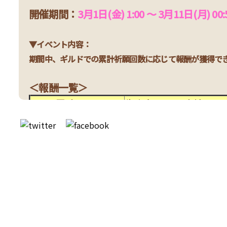
開催期間：
3月1日(金) 1:00 ～ 3月11日(月) 00:
▼イベント内容：
期間中、ギルドでの累計祈願回数に応じて報酬が獲得で
＜報酬一覧＞
累計5回
朱雀印×50、金塊×10
累計10回
朱雀印×100、金塊×2
累計15回
朱雀印×150、金塊×3
累計20回
朱雀印×200、金塊×5
累計25回
朱雀印×250、金塊×10
②一致団結侵攻戦線！