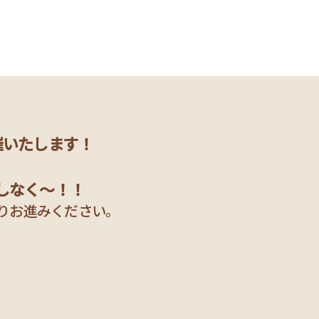
催！
催いたします！
しなく～！！
りお進みください。